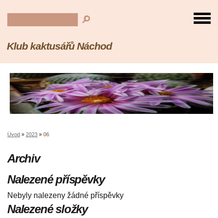
Klub kaktusářů Náchod
Úvod
»
2023
»
06
Archiv
Nalezené příspěvky
Nebyly nalezeny žádné příspěvky
Nalezené složky